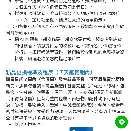
辦理訂單退款，由申請至完成退款，預計需時約１０－１
５個工作天（不含例假日及國定假日）。
採信用卡付款者，將直接退款至您的原信用卡刷卡帳戶
中，為一筆負項金額，請您注意您的帳單顯示。
（因各銀行及個人均有不同結帳日，故退款不一定會產生於
同月份帳單中）
採 ATM 匯款、超商條碼、超商代碼付款、超商店到店貨
到付款者，請您提供您的收款戶名、銀行名（XX銀行XX
分行）、銀行帳號等資料，我們將於收到您的完整退款資
料後，辦理退款至您的指定帳戶中。
新品更換標準及程序（７天鑑賞期內）
購買日起７日內（含假日）發生新品不良，可至原購買地更換
新品
，換貨時
包裝、商品及配件皆需完整
（如電池、線材、包
裝盒、包裝袋、說明書、保證卡等.. ）。商品必須是全新狀態
（不得有刮傷）且有完整的包裝，內容物和配件均不可有短
缺、破損、異物進入、受潮、序號標籤被損毀、移除、變造重
貼或無法辨識，或受外力 破壞、人為損壞等，若有以上情況本
公司有權不予退換貨或酌收處理費。
新品更換程序：