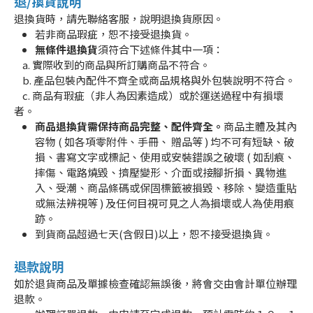
退/換貨說明
退換貨時，請先聯絡客服，說明退換貨原因。
若非商品瑕疵，恕不接受退換貨。
無條件退換貨
須符合下述條件其中一項：
a. 實際收到的商品與所訂購商品不符合。
b. 產品包裝內配件不齊全或商品規格與外包裝說明不符合。
c. 商品有瑕疵（非人為因素造成）或於運送過程中有損壞
者。
商品退換貨需保持商品完整、配件齊全。
商品主體及其內
容物 ( 如各項零附件、手冊、 贈品等 ) 均不可有短缺、破
損、書寫文字或標記、使用或安裝錯誤之破壞 ( 如刮痕、
摔傷、電路燒毀、擠壓變形、介面或接腳折損、異物進
入、受潮、商品條碼或保固標籤被損毀、移除、變造重貼
或無法辨視等 ) 及任何目視可見之人為損壞或人為使用痕
跡。
到貨商品超過七天(含假日)以上，恕不接受退換貨。
退款說明
如於退貨商品及單據檢查確認無誤後，將會交由會計單位辦理
退款。