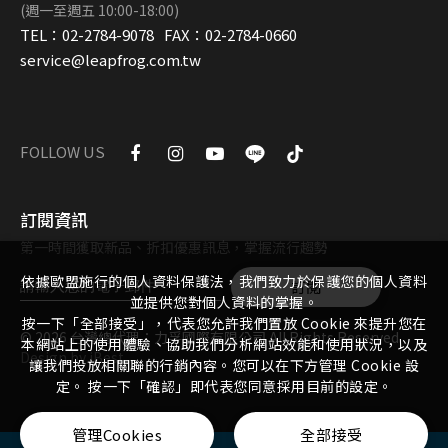
(週一至週五 10:00-18:00)
TEL：
02-2784-9078
FAX：
02-2784-0660
service@leapfrog.com.tw
FOLLOW US
訂閱資訊
第一時間獲取新品、折扣優惠訊息，掌握流行趨勢
依據歐盟施行的個人資料保護法，我們致力於保護您的個人資料
訂閱
並提供您對個人資料的掌握。
按一下「全部接受」，代表您允許我們置放 Cookie 來提升您在
©
2026
台灣總代理：力孚國際有限公司
All Rights Reserved.
本網站上的使用體驗、協助我們分析網站效能和使用狀況，以及
Design
by
iBest
讓我們投放相關聯的行銷內容。您可以在下方管理 Cookie 設
定。 按一下「確認」即代表您同意採用目前的設定。
管理Cookies
全部接受