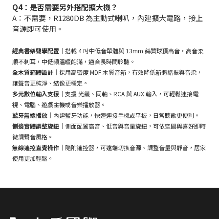
Q4：是否需要另外搭配擴大機？
A：不需要，R1280DB 為主動式喇叭，內建擴大電路，接上
音源即可使用。
經典書架聲學配置
｜搭載 4 吋中低音單體與 13mm 絲質球頂高音，高音柔
順不刺耳，中低頻溫暖飽滿，適合長時間聆聽。
全木質箱體設計
｜採用高密度 MDF 木質音箱，有效降低箱體諧振與音染，
讓聲音更純淨、結像更穩定。
多元數位輸入支援
｜支援 光纖、同軸、RCA 與 AUX 輸入，可輕鬆連接電
視、電腦、遊戲主機或音樂播放器。
藍牙無線播放
｜內建藍牙功能，快速連接手機或平板，日常聽歌更便利。
側邊實體調整旋鈕
｜側面配置高音、低音與音量旋鈕，可依空間與喜好即時
微調聲音風格。
無線遙控直覺操作
｜隨附遙控器，可遠端切換音源、調整音量與靜音，居家
使用更加輕鬆。