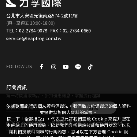
台北市大安區光復南路574-2號11樓
(週一至週五 10:00-18:00)
TEL：
02-2784-9078
FAX：
02-2784-0660
service@leapfrog.com.tw
FOLLOW US
訂閱資訊
第一時間獲取新品、折扣優惠訊息，掌握流行趨勢
依據歐盟施行的個人資料保護法，我們致力於保護您的個人資料
訂閱
並提供您對個人資料的掌握。
按一下「全部接受」，代表您允許我們置放 Cookie 來提升您在
©
2026
台灣總代理：力孚國際有限公司
All Rights Reserved.
本網站上的使用體驗、協助我們分析網站效能和使用狀況，以及
Design
by
iBest
讓我們投放相關聯的行銷內容。您可以在下方管理 Cookie 設