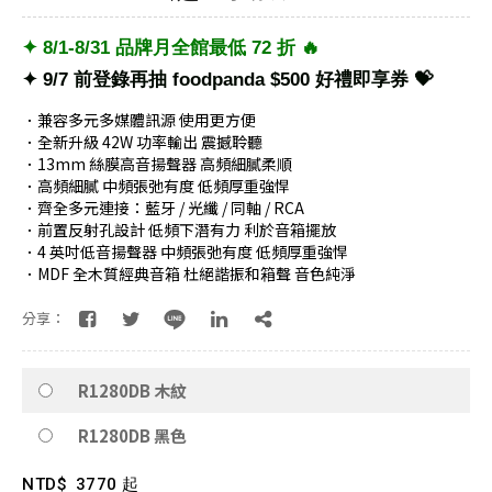
✦ 8/1-8/31 品牌月全館最低 72 折 🔥
✦ 9/7 前登錄再抽 foodpanda $500 好禮即享券 💝
．兼容多元多媒體訊源 使用更方便
．全新升級 42W 功率輸出 震撼聆聽
．13mm 絲膜高音揚聲器 高頻細膩柔順
．高頻細膩 中頻張弛有度 低頻厚重強悍
．齊全多元連接：藍牙 / 光纖 / 同軸 / RCA
．前置反射孔設計 低頻下潛有力 利於音箱擺放
．4 英吋低音揚聲器 中頻張弛有度 低頻厚重強悍
．MDF 全木質經典音箱 杜絕諧振和箱聲 音色純淨
分享：
R1280DB 木紋
R1280DB 黑色
NTD$
3770 起