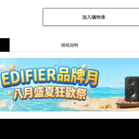
蝦皮【EDIFIER 官方旗艦店】 週週好禮現在領🎁！
加入購物車
感動的想法化成獨特的產品 搭載卓越的科技，帶您體驗不凡的聲音
讓好聲音走入生活 ── R33BT 經典木質喇叭｜精準分頻打造層次聲
規格說明