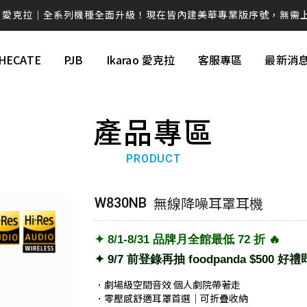
克拉系列僅在官方平台平台上販售，提醒消費者勿在詐騙網頁上面購
💚 M60 書架喇叭 時尚小巧 三色選擇 還有附支架！！
HECATE
PJB
Ikarao 愛克拉
客服專區
最新消
AIRPULSE Hi-Fi 主動式音箱 國際設計師 Phil Jones 操刀設計
續航高達 94H！W830NB 無線降噪耳罩耳機 零壓感舒適首選
產品專區
EDIFIER QD35全新上市 打造全新桌面美學❤️
PRODUCT
ds Pro 3 旗艦藍牙抗噪耳機ｘ空間音訊ｘANC 主動降噪 -50dB 個
W260NC｜皮革質感Ｘ-45dB 主動降噪Ｘ支援快充
無線降噪耳罩耳機
W830NB
視聽效果新進化 G1500 BAR 迷你聲霸 7.1 環繞音效 身歷其境
✦ 8/1-8/31 品牌月全館最低 72 折 🔥
蝦皮【EDIFIER 官方旗艦店】 週週好禮現在領🎁！
✦ 9/7 前登錄再抽 foodpanda $500 好
感動的想法化成獨特的產品 搭載卓越的科技，帶您體驗不凡的聲音
．劇場級空間音效 個人劇院帶著走
．零壓感舒適耳罩首選｜可折疊收納
讓好聲音走入生活 ── R33BT 經典木質喇叭｜精準分頻打造層次聲