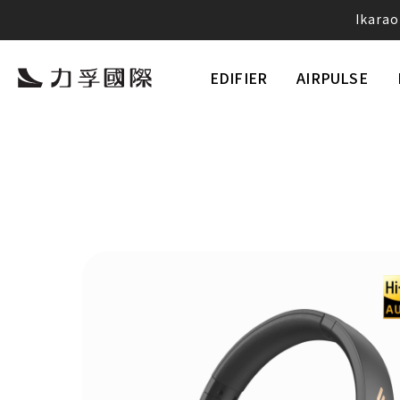
愛
EDIFIER
AIRPULSE
Neobu
將