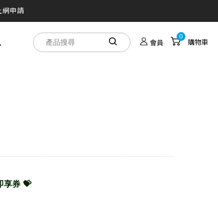
買！
0
息
購物車
會員
人劇院帶著走
禮即享券 💝
之旅
效