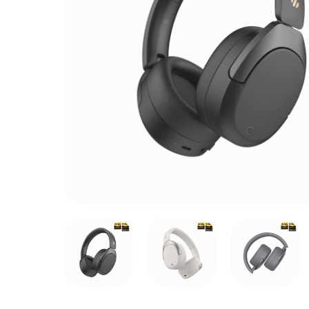
Ika
愛
Neobu