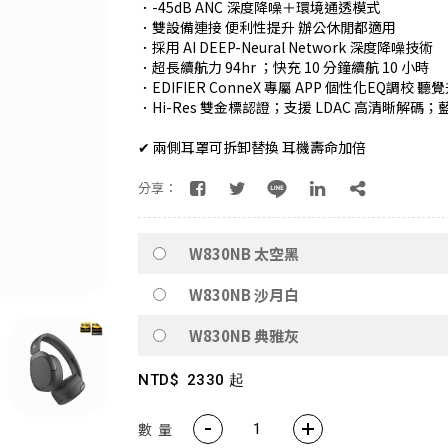
．-45dB ANC 深度降噪＋環境通透模式
．雙設備連接 便利性提升 辦公休閒都適用
Neodots 頂規降噪耳機・入耳即靜・懂音質的都選這副 🚀
．採用 AI DEEP-Neural Network 深度降噪技術
．超長續航力 94hr ；快充 10 分鐘續航 10 小時
rao 愛克拉｜全系列機種全面升級！現在皆內建美華專業版序號，無需
．EDIFIER ConneX 專屬 APP 個性化EQ調校 聽
．Hi-Res 雙金標認證；支援 LDAC 高清晰解碼；藍牙
克拉系列僅在官方平台平台上販售，提醒消費者勿在詐騙網頁上面購
✔︎ 兩側耳罩可拆卸替換 耳機壽命加倍
💚 M60 書架喇叭 時尚小巧 三色選擇 還有附支架！！
分享：
AIRPULSE Hi-Fi 主動式音箱 國際設計師 Phil Jones 操刀設計
續航高達 94H！W830NB 無線降噪耳罩耳機 零壓感舒適首選
W830NB 太空黑
EDIFIER QD35全新上市 打造全新桌面美學❤️
W830NB 沙月白
W830NB 典雅灰
ds Pro 3 旗艦藍牙抗噪耳機ｘ空間音訊ｘANC 主動降噪 -50dB 個
W260NC｜皮革質感Ｘ-45dB 主動降噪Ｘ支援快充
NTD$
2330 起
視聽效果新進化 G1500 BAR 迷你聲霸 7.1 環繞音效 身歷其境
數 量