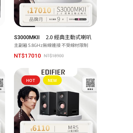
效
2.0 經典主動式喇叭
上網申請
S3000MKII
主副箱 5.8GHz無線連接 不受線材限制
買！
NT$17010
NT$18900
HOT
NEW
人劇院帶著走