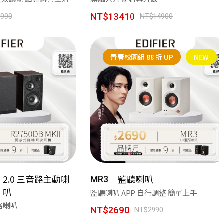
NT$13410
990
NT$14900
青春校園組 88 折 UP
NEW
2.0 三音路主動喇
監聽喇叭
MR3
叭
監聽喇叭 APP 自行調整 簡單上手
路喇叭
NT$2690
NT$2990