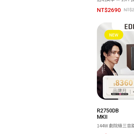
NT$2690
NT$2
NEW
R2750DB
MKII
144W 劇院級三音