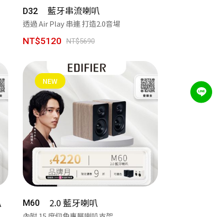
藍牙串流喇叭
D32
透過 Air Play 串連 打造2.0音場
NT$5120
NT$5690
NEW
叭
2.0 藍牙喇叭
M60
內附 15 度仰角專屬喇叭支架