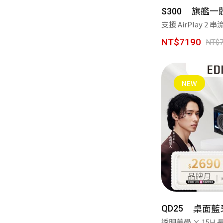
旗艦一
S300
支援 AirPlay 2
NT$7190
NT$7
NEW
桌面藍
QD25
透明美學 × 15H