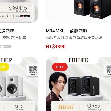
讓好聲音走入生活 ── R33BT 經典木質喇叭｜精準分頻打造層次聲
Neodots 頂規降噪耳機・入耳即靜・懂音質的都選這副 🚀
監聽喇叭
 聲道喇叭
rao 愛克拉｜全系列機種全面升級！現在皆內建美華專業版序號，無需
MR4 MKII
極致平坦頻響 零死角純淨原音監聽
質 155W 超強功率
克拉系列僅在官方平台平台上販售，提醒消費者勿在詐騙網頁上面購
NT$4890
$13000
💚 M60 書架喇叭 時尚小巧 三色選擇 還有附支架！！
AIRPULSE Hi-Fi 主動式音箱 國際設計師 Phil Jones 操刀設計
NEW
HOT
續航高達 94H！W830NB 無線降噪耳罩耳機 零壓感舒適首選
EDIFIER QD35全新上市 打造全新桌面美學❤️
ds Pro 3 旗艦藍牙抗噪耳機ｘ空間音訊ｘANC 主動降噪 -50dB 個
W260NC｜皮革質感Ｘ-45dB 主動降噪Ｘ支援快充