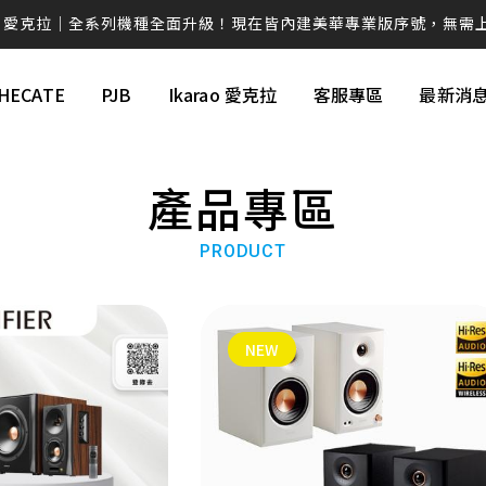
rao 愛克拉｜全系列機種全面升級！現在皆內建美華專業版序號，無需
克拉系列僅在官方平台平台上販售，提醒消費者勿在詐騙網頁上面購
HECATE
PJB
Ikarao 愛克拉
客服專區
最新消
💚 M60 書架喇叭 時尚小巧 三色選擇 還有附支架！！
AIRPULSE Hi-Fi 主動式音箱 國際設計師 Phil Jones 操刀設計
產品專區
續航高達 94H！W830NB 無線降噪耳罩耳機 零壓感舒適首選
EDIFIER QD35全新上市 打造全新桌面美學❤️
PRODUCT
ds Pro 3 旗艦藍牙抗噪耳機ｘ空間音訊ｘANC 主動降噪 -50dB 個
W260NC｜皮革質感Ｘ-45dB 主動降噪Ｘ支援快充
NEW
視聽效果新進化 G1500 BAR 迷你聲霸 7.1 環繞音效 身歷其境
蝦皮【EDIFIER 官方旗艦店】 週週好禮現在領🎁！
感動的想法化成獨特的產品 搭載卓越的科技，帶您體驗不凡的聲音