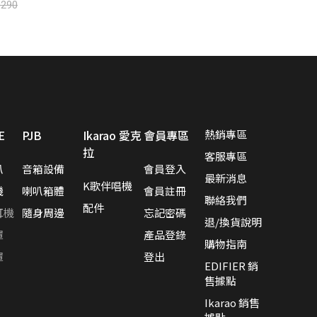
290
E
PJB
Ikarao 愛克
會員專區
熱銷專區
拉
客服專區
叭
音箱設備
會員登入
最新消息
K歌伴唱機
機
喇叭箱體
會員註冊
聯絡我們
配件
耳機
隨身周邊
忘記密碼
退/換貨說明
罩
產品登錄
購物指南
罩
登出
EDIFIER 銷
售據點
Ikarao 銷售