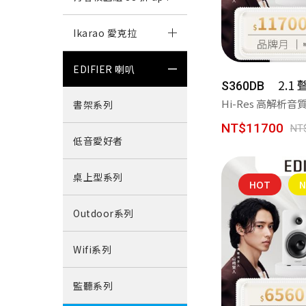
Ikarao 愛克拉
EDIFIER 喇叭
2.1
Ika
S360DB
Hi-Res 高解析音
書架系列
愛
NT$11700
NT
低音愛好者
桌上型系列
HOT
Outdoor系列
Wifi系列
Neobu
監聽系列