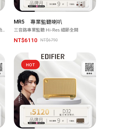
專業監聽喇叭
MR5
..
三音路專業監聽 Hi-Res 細節全開
之旅
NT$6110
NT$6790
效
HOT