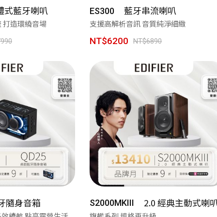
體式藍牙喇叭
藍牙串流喇叭
ES300
 串流 打造環繞音場
支援高解析音訊 音質純淨細緻
NT$6200
990
NT$6890
牙隨身音箱
2.0 經典主動式喇
S2000MKIII
 長效續航 點亮露營生活
旗艦系列 規格再升級