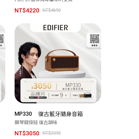
NT$4220
NT$4690
復古藍牙隨身音箱
MP330
鋼琴鍵按鈕 復古韻味
NT$3050
NT$3390