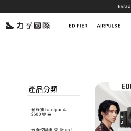
Ika
愛
EDIFIER
AIRPULSE
Neobu
產品分類
登錄抽 foodpanda
$500 🐼 🍔
青春校園組 88 折 up !
將