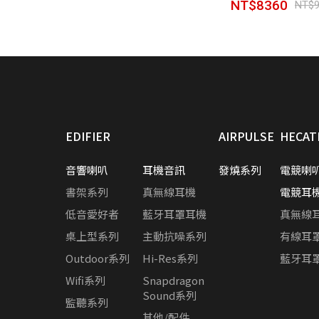
NT$8360
NT$9
EDIFIER
AIRPULSE
HECAT
音響喇叭
耳機音訊
發燒系列
電競喇
書架系列
真無線耳機
電競耳
低音愛好者
藍牙耳罩耳機
真無線
桌上型系列
主動抗噪系列
有線耳
Outdoor系列
Hi-Res系列
藍牙耳
Wifi系列
Snapdragon
Sound系列
監聽系列
其他/配件