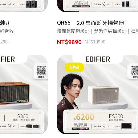
視聽效果新進化 G1500 BAR 迷你聲霸 7.1 環繞音效 身歷其境
蝦皮【EDIFIER 官方旗艦店】 週週好禮現在領🎁！
牙喇叭
2.0 桌面藍牙揚聲器
QR65
解析音效
鏡面氛圍燈設計｜雙懸浮結構設計｜律動.
感動的想法化成獨特的產品 搭載卓越的科技，帶您體驗不凡的聲音
NT$9890
290
NT$10990
讓好聲音走入生活 ── R33BT 經典木質喇叭｜精準分頻打造層次聲
NEW