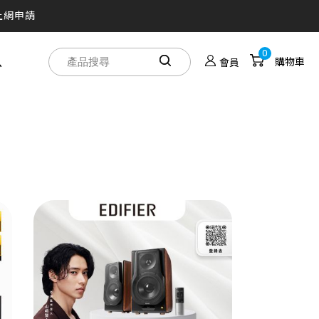
上網申請
買！
0
息
購物車
會員
人劇院帶著走
之旅