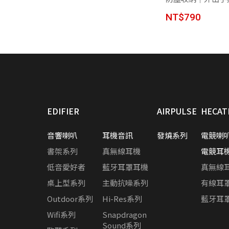
NT$790
EDIFIER
AIRPULSE
HECAT
音響喇叭
耳機音訊
發燒系列
電競喇
書架系列
真無線耳機
電競耳
低音愛好者
藍牙耳罩耳機
真無線
桌上型系列
主動抗噪系列
有線耳
Outdoor系列
Hi-Res系列
藍牙耳
Wifi系列
Snapdragon
Sound系列