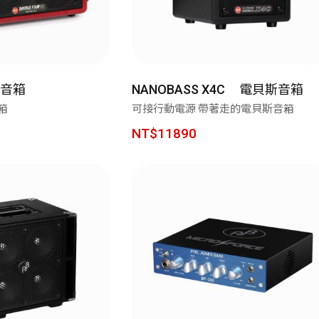
讓好聲音走入生活 ── R33BT 經典木質喇叭｜精準分頻打造層次聲
Neodots 頂規降噪耳機・入耳即靜・懂音質的都選這副 🚀
音箱
電貝斯音箱
rao 愛克拉｜全系列機種全面升級！現在皆內建美華專業版序號，無需
NANOBASS X4C
箱
可接行動電源 帶著走的電貝斯音箱
克拉系列僅在官方平台平台上販售，提醒消費者勿在詐騙網頁上面購
NT$11890
💚 M60 書架喇叭 時尚小巧 三色選擇 還有附支架！！
AIRPULSE Hi-Fi 主動式音箱 國際設計師 Phil Jones 操刀設計
續航高達 94H！W830NB 無線降噪耳罩耳機 零壓感舒適首選
EDIFIER QD35全新上市 打造全新桌面美學❤️
ds Pro 3 旗艦藍牙抗噪耳機ｘ空間音訊ｘANC 主動降噪 -50dB 個
W260NC｜皮革質感Ｘ-45dB 主動降噪Ｘ支援快充