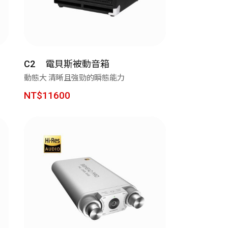
效
電貝斯被動音箱
上網申請
C2
動態大 清晰且強勁的瞬態能力
買！
NT$11600
人劇院帶著走