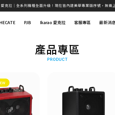
rao 愛克拉｜全系列機種全面升級！現在皆內建美華專業版序號，無需
克拉系列僅在官方平台平台上販售，提醒消費者勿在詐騙網頁上面購
HECATE
PJB
Ikarao 愛克拉
客服專區
最新消
💚 M60 書架喇叭 時尚小巧 三色選擇 還有附支架！！
AIRPULSE Hi-Fi 主動式音箱 國際設計師 Phil Jones 操刀設計
產品專區
續航高達 94H！W830NB 無線降噪耳罩耳機 零壓感舒適首選
EDIFIER QD35全新上市 打造全新桌面美學❤️
PRODUCT
ds Pro 3 旗艦藍牙抗噪耳機ｘ空間音訊ｘANC 主動降噪 -50dB 個
W260NC｜皮革質感Ｘ-45dB 主動降噪Ｘ支援快充
NEW
視聽效果新進化 G1500 BAR 迷你聲霸 7.1 環繞音效 身歷其境
蝦皮【EDIFIER 官方旗艦店】 週週好禮現在領🎁！
感動的想法化成獨特的產品 搭載卓越的科技，帶您體驗不凡的聲音