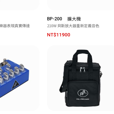
視聽效果新進化 G1500 BAR 迷你聲霸 7.1 環繞音效 身歷其境
蝦皮【EDIFIER 官方旗艦店】 週週好禮現在領🎁！
擴大機
BP-200
率 樂器表現真實傳達
210W 貝斯放大器重新定義音色
感動的想法化成獨特的產品 搭載卓越的科技，帶您體驗不凡的聲音
NT$11900
讓好聲音走入生活 ── R33BT 經典木質喇叭｜精準分頻打造層次聲