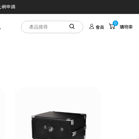
上網申請
買！
0
息
購物車
會員
人劇院帶著走
之旅