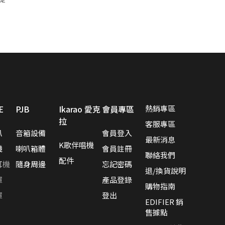
E
PJB
Ikarao 愛克
會員專區
熱銷專區
拉
客服專區
叭
音箱設備
會員登入
最新消息
K歌伴唱機
機
喇叭箱體
會員註冊
聯絡我們
配件
耳機
隨身周邊
忘記密碼
退/換貨說明
罩
產品登錄
購物指南
罩
登出
EDIFIER 銷
售據點