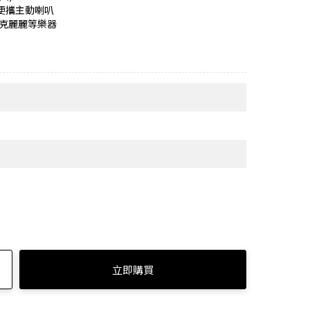
的便攜主動喇叭
克麗麗等樂器
上網申請
買！
人劇院帶著走
立即購買