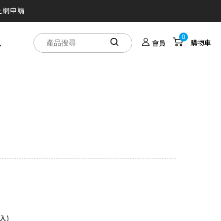
買！
0
息
購物車
會員
人劇院帶著走
之旅
入)
效