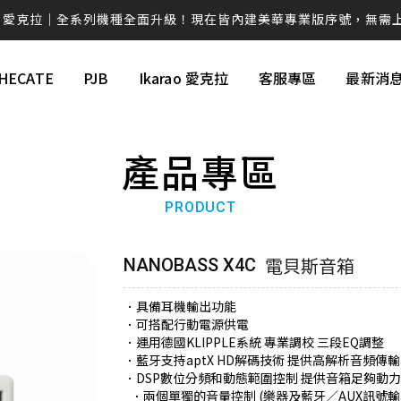
克拉系列僅在官方平台平台上販售，提醒消費者勿在詐騙網頁上面購
💚 M60 書架喇叭 時尚小巧 三色選擇 還有附支架！！
HECATE
PJB
Ikarao 愛克拉
客服專區
最新消
AIRPULSE Hi-Fi 主動式音箱 國際設計師 Phil Jones 操刀設計
續航高達 94H！W830NB 無線降噪耳罩耳機 零壓感舒適首選
產品專區
EDIFIER QD35全新上市 打造全新桌面美學❤️
PRODUCT
ds Pro 3 旗艦藍牙抗噪耳機ｘ空間音訊ｘANC 主動降噪 -50dB 個
W260NC｜皮革質感Ｘ-45dB 主動降噪Ｘ支援快充
電貝斯音箱
NANOBASS X4C
視聽效果新進化 G1500 BAR 迷你聲霸 7.1 環繞音效 身歷其境
．具備耳機輸出功能
蝦皮【EDIFIER 官方旗艦店】 週週好禮現在領🎁！
．可搭配行動電源供電
．運用德國KLIPPLE系統 專業調校 三段EQ調整
．藍牙支持aptX HD解碼技術 提供高解析音頻傳輸
感動的想法化成獨特的產品 搭載卓越的科技，帶您體驗不凡的聲音
．DSP數位分頻和動態範圍控制 提供音箱足夠動力
．兩個單獨的音量控制 (樂器及藍牙／AUX訊號輸
讓好聲音走入生活 ── R33BT 經典木質喇叭｜精準分頻打造層次聲