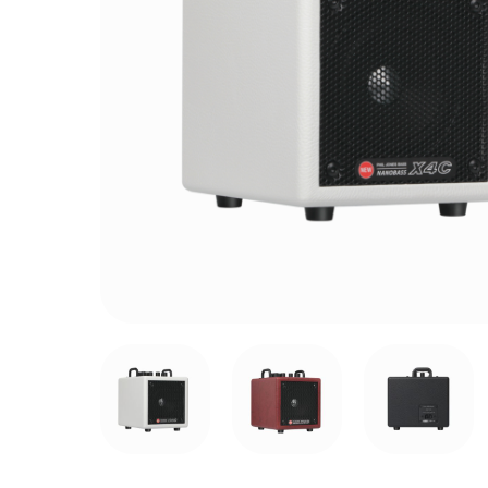
Ika
愛
Neobu