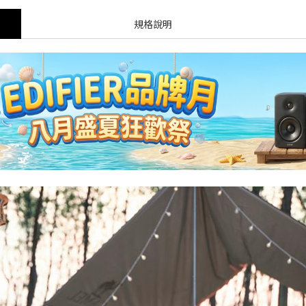
蝦皮【EDIFIER 官方旗艦店】 週週好禮現在領🎁！
規格說明
感動的想法化成獨特的產品 搭載卓越的科技，帶您體驗不凡的聲音
讓好聲音走入生活 ── R33BT 經典木質喇叭｜精準分頻打造層次聲