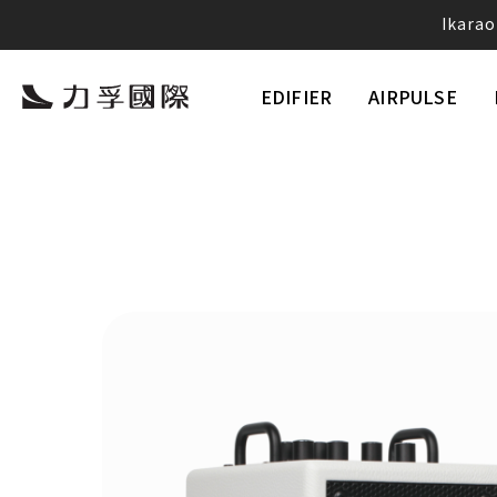
愛
EDIFIER
AIRPULSE
Neobu
將