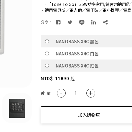
．「Tone To Go」 35W功率家用/練習均適用
．適用電貝斯／電吉他／電子鼓／電小提琴／電烏
Neodots 頂規降噪耳機・入耳即靜・懂音質的都選這副 🚀
分享：
rao 愛克拉｜全系列機種全面升級！現在皆內建美華專業版序號，無需
克拉系列僅在官方平台平台上販售，提醒消費者勿在詐騙網頁上面購
NANOBASS X4C 黑色
💚 M60 書架喇叭 時尚小巧 三色選擇 還有附支架！！
NANOBASS X4C 白色
AIRPULSE Hi-Fi 主動式音箱 國際設計師 Phil Jones 操刀設計
NANOBASS X4C 紅色
續航高達 94H！W830NB 無線降噪耳罩耳機 零壓感舒適首選
NTD$
11890 起
EDIFIER QD35全新上市 打造全新桌面美學❤️
數 量
ds Pro 3 旗艦藍牙抗噪耳機ｘ空間音訊ｘANC 主動降噪 -50dB 個
W260NC｜皮革質感Ｘ-45dB 主動降噪Ｘ支援快充
加入購物車
視聽效果新進化 G1500 BAR 迷你聲霸 7.1 環繞音效 身歷其境