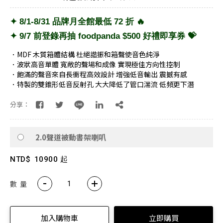
✦ 8/1-8/31 品牌月全館最低 72 折 🔥
✦ 9/7 前登錄再抽 foodpanda $500 好禮即享券 💝
．MDF 木質箱體結構 杜絕諧振和箱聲使音色純淨
．波狀高音單體 寬敞的聲場和成像 實現極佳方向性控制
．飽滿的聲音來自長衝程高效設計 增強低音輸出 震撼有感
．特製的雙錐形低音反射孔 大大降低了管口湍流 低頻更下潛
分享：
2.0聲道被動書架喇叭
NTD$
10900 起
數 量
加入購物車
立即購買