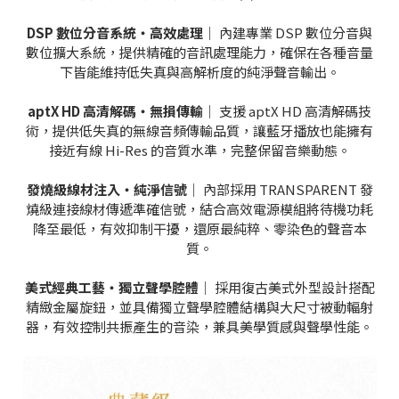
DSP 數位分音系統・高效處理
｜ 內建專業 DSP 數位分音與
數位擴大系統，提供精確的音訊處理能力，確保在各種音量
下皆能維持低失真與高解析度的純淨聲音輸出。
aptX HD 高清解碼・無損傳輸
｜ 支援 aptX HD 高清解碼技
術，提供低失真的無線音頻傳輸品質，讓藍牙播放也能擁有
接近有線 Hi-Res 的音質水準，完整保留音樂動態。
發燒級線材注入・純淨信號
｜ 內部採用 TRANSPARENT 發
燒級連接線材傳遞準確信號，結合高效電源模組將待機功耗
降至最低，有效抑制干擾，還原最純粹、零染色的聲音本
質。
美式經典工藝・獨立聲學腔體
｜ 採用復古美式外型設計搭配
精緻金屬旋鈕，並具備獨立聲學腔體結構與大尺寸被動輻射
器，有效控制共振產生的音染，兼具美學質感與聲學性能。