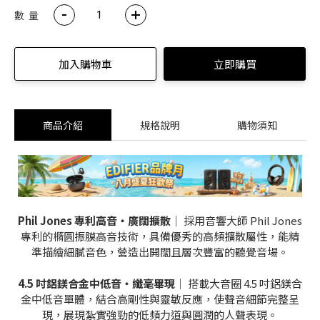
數 量
加入購物車
立即購買
商品介紹
規格說明
購物須知
Phil Jones 專利高音・廣闊擴散
｜ 採用音響大師 Phil Jones
專利的橢圓振膜高音技術，具備優秀的高頻擴散屬性，能精
準描繪細膩音色，營造出開闊且層次豐富的聽覺音場。
4.5 吋鋁鎂合金中低音・纖毫畢現
｜ 搭載大音圈 4.5 吋鋁鎂合
金中低音單體，結合高剛性與靈敏反應，使聲音細節完整呈
現，展現紮實強勁的低頻力道與圓潤的人聲表現。