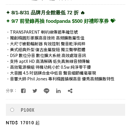
✦ 8/1-8/31 品牌月全館最低 72 折 🔥
✦ 9/7 前登錄再抽 foodpanda $500 好禮即享券 💝
．TRANSPARENT 喇叭線傳遞準確信號
．獨創橢圓形振膜高音技術 高頻擴散屬性佳
．大尺寸被動輻射器 有效控制 聲音乾淨純粹
．美式經典外型 復古金屬旋鈕 獨立聲學腔體
．DSP 數位分音 數位擴大系統 高效處理音訊
．支持 aptX HD 高清解碼 低失真無線音頻傳輸
．高效電源模組 待機功耗小於 0.5w 純淨零干擾
．大音圈 4.5 吋鋁鎂合金中低音 聲音細節纖毫畢現
．音響大師 Phil Jones 專利橢圓鎮模高音 優秀高頻擴散特性
分享：
P100X
NTD$
17010 起