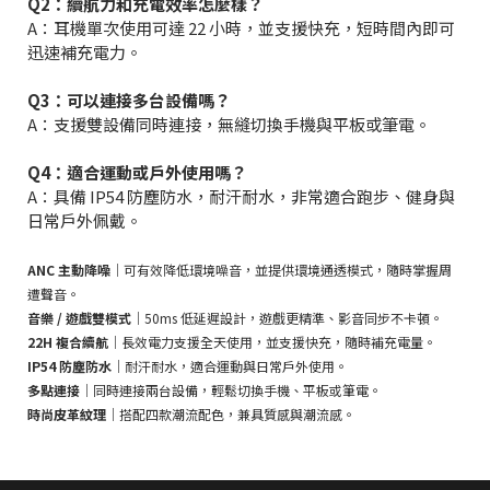
Q2：續航力和充電效率怎麼樣？
A：耳機單次使用可達 22 小時，並支援快充，短時間內即可
迅速補充電力。
Q3：可以連接多台設備嗎？
A：支援雙設備同時連接，無縫切換手機與平板或筆電。
Q4：適合運動或戶外使用嗎？
A：具備 IP54 防塵防水，耐汗耐水，非常適合跑步、健身與
日常戶外佩戴。
ANC 主動降噪
｜可有效降低環境噪音，並提供環境通透模式，隨時掌握周
遭聲音。
音樂 / 遊戲雙模式
｜50ms 低延遲設計，遊戲更精準、影音同步不卡頓。
22H 複合續航
｜長效電力支援全天使用，並支援快充，隨時補充電量。
IP54 防塵防水
｜耐汗耐水，適合運動與日常戶外使用。
多點連接
｜同時連接兩台設備，輕鬆切換手機、平板或筆電。
時尚皮革紋理
｜搭配四款潮流配色，兼具質感與潮流感。