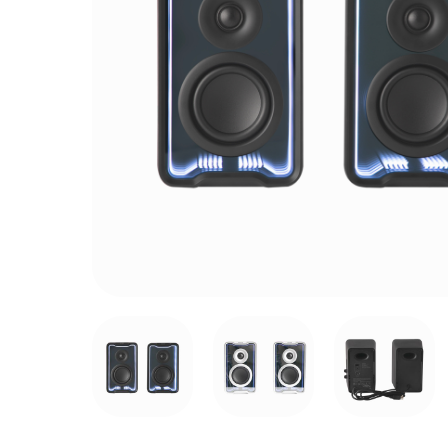
Neobu
將