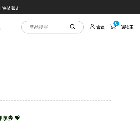
人劇院帶著走
0
息
購物車
會員
之旅
效
上網申請
買！
禮即享券 💝