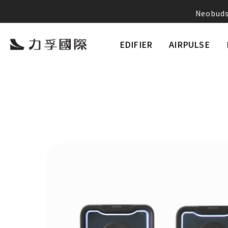
Neobu
EDIFIER
AIRPULSE
將
Ika
愛