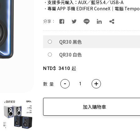
．支援多元輸入：AUX／藍牙5.4／USB-A
．專屬 APP 手機 EDIFIER ConneX｜電腦 Tempo
續航高達 94H！W830NB 無線降噪耳罩耳機 零壓感舒適首選
分享：
EDIFIER QD35全新上市 打造全新桌面美學❤️
ds Pro 3 旗艦藍牙抗噪耳機ｘ空間音訊ｘANC 主動降噪 -50dB 個
QR30 黑色
W260NC｜皮革質感Ｘ-45dB 主動降噪Ｘ支援快充
QR30 白色
視聽效果新進化 G1500 BAR 迷你聲霸 7.1 環繞音效 身歷其境
NTD$
3410 起
蝦皮【EDIFIER 官方旗艦店】 週週好禮現在領🎁！
數 量
感動的想法化成獨特的產品 搭載卓越的科技，帶您體驗不凡的聲音
讓好聲音走入生活 ── R33BT 經典木質喇叭｜精準分頻打造層次聲
加入購物車