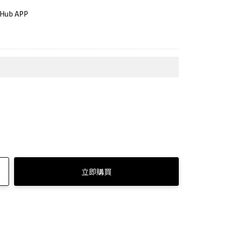
Hub APP
人劇院帶著走
之旅
效
立即購買