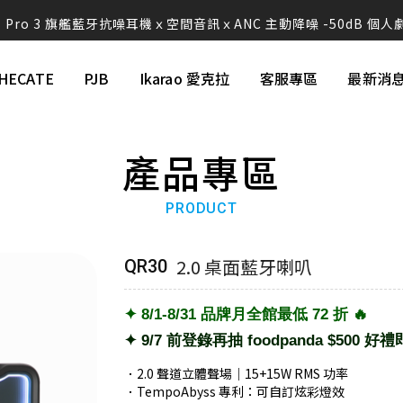
ds Pro 3 旗艦藍牙抗噪耳機ｘ空間音訊ｘANC 主動降噪 -50dB 個
W260NC｜皮革質感Ｘ-45dB 主動降噪Ｘ支援快充
HECATE
PJB
Ikarao 愛克拉
客服專區
最新消
視聽效果新進化 G1500 BAR 迷你聲霸 7.1 環繞音效 身歷其境
蝦皮【EDIFIER 官方旗艦店】 週週好禮現在領🎁！
產品專區
感動的想法化成獨特的產品 搭載卓越的科技，帶您體驗不凡的聲音
PRODUCT
讓好聲音走入生活 ── R33BT 經典木質喇叭｜精準分頻打造層次聲
Neodots 頂規降噪耳機・入耳即靜・懂音質的都選這副 🚀
2.0 桌面藍牙喇叭
QR30
rao 愛克拉｜全系列機種全面升級！現在皆內建美華專業版序號，無需
✦ 8/1-8/31 品牌月全館最低 72 折 🔥
克拉系列僅在官方平台平台上販售，提醒消費者勿在詐騙網頁上面購
✦ 9/7 前登錄再抽 foodpanda $500 好
💚 M60 書架喇叭 時尚小巧 三色選擇 還有附支架！！
．2.0 聲道立體聲場｜15+15W RMS 功率
．TempoAbyss 專利：可自訂炫彩燈效
AIRPULSE Hi-Fi 主動式音箱 國際設計師 Phil Jones 操刀設計