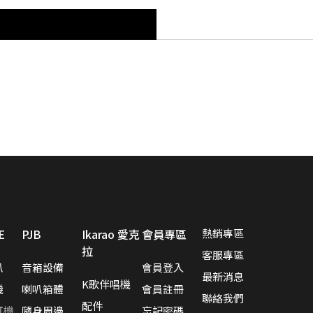
視聽效果新進化 G1500 BAR 迷你聲霸 7.1 環繞音效 身歷其境
蝦皮【EDIFIER 官方旗艦店】 週週好禮現在領🎁！
感動的想法化成獨特的產品 搭載卓越的科技，帶您體驗不凡的聲音
讓好聲音走入生活 ── R33BT 經典木質喇叭｜精準分頻打造層次聲
E
PJB
Ikarao 愛克
會員專區
熱銷專區
拉
客服專區
叭
音箱設備
會員登入
最新消息
K歌伴唱機
機
喇叭箱體
會員註冊
聯絡我們
配件
耳機
隨身周邊
忘記密碼