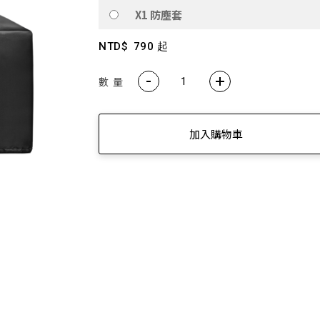
X1 防塵套
讓好聲音走入生活 ── R33BT 經典木質喇叭｜精準分頻打造層次聲
NTD$
790 起
Neodots 頂規降噪耳機・入耳即靜・懂音質的都選這副 🚀
數 量
rao 愛克拉｜全系列機種全面升級！現在皆內建美華專業版序號，無需
克拉系列僅在官方平台平台上販售，提醒消費者勿在詐騙網頁上面購
加入購物車
💚 M60 書架喇叭 時尚小巧 三色選擇 還有附支架！！
AIRPULSE Hi-Fi 主動式音箱 國際設計師 Phil Jones 操刀設計
續航高達 94H！W830NB 無線降噪耳罩耳機 零壓感舒適首選
EDIFIER QD35全新上市 打造全新桌面美學❤️
ds Pro 3 旗艦藍牙抗噪耳機ｘ空間音訊ｘANC 主動降噪 -50dB 個
W260NC｜皮革質感Ｘ-45dB 主動降噪Ｘ支援快充