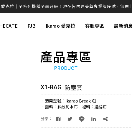
rao 愛克拉｜全系列機種全面升級！現在皆內建美華專業版序號，無需
克拉系列僅在官方平台平台上販售，提醒消費者勿在詐騙網頁上面購
HECATE
PJB
Ikarao 愛克拉
客服專區
最新消
💚 M60 書架喇叭 時尚小巧 三色選擇 還有附支架！！
AIRPULSE Hi-Fi 主動式音箱 國際設計師 Phil Jones 操刀設計
產品專區
續航高達 94H！W830NB 無線降噪耳罩耳機 零壓感舒適首選
EDIFIER QD35全新上市 打造全新桌面美學❤️
PRODUCT
ds Pro 3 旗艦藍牙抗噪耳機ｘ空間音訊ｘANC 主動降噪 -50dB 個
防塵套
X1-BAG
W260NC｜皮革質感Ｘ-45dB 主動降噪Ｘ支援快充
．適用型號：Ikarao Break X1
視聽效果新進化 G1500 BAR 迷你聲霸 7.1 環繞音效 身歷其境
．面料：斜紋防水布｜裡料：邊綸布
分享：
蝦皮【EDIFIER 官方旗艦店】 週週好禮現在領🎁！
感動的想法化成獨特的產品 搭載卓越的科技，帶您體驗不凡的聲音