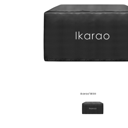
Ika
愛
Neobu