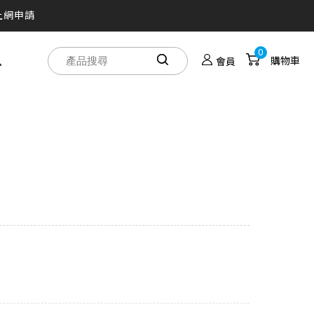
上網申請
買！
0
息
購物車
會員
人劇院帶著走
之旅