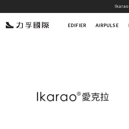
Ika
愛
EDIFIER
AIRPULSE
Neobu
將