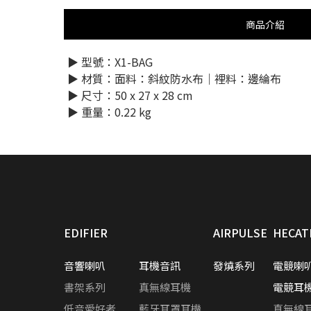
商品介紹
▶︎ 型號：X1-BAG
將
▶︎ 材質：面料：斜紋防水布｜裡料：邊綸布
▶︎ 尺寸：50 x 27 x 28 cm
▶︎ 重量：0.22 kg
EDIFIER
AIRPULSE
HECAT
音響喇叭
耳機音訊
發燒系列
電競喇
書架系列
真無線耳機
電競耳
低音愛好者
藍牙耳罩耳機
真無線