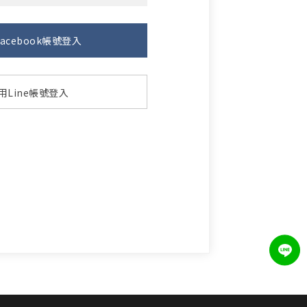
效
acebook帳號登入
上網申請
用Line帳號登入
買！
人劇院帶著走