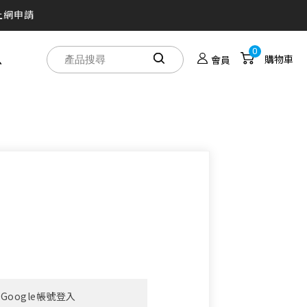
上網申請
買！
0
息
購物車
會員
人劇院帶著走
Google帳號登入
之旅