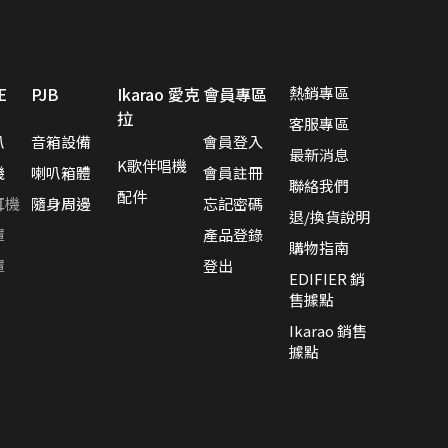
視聽效果新進化 G1500 BAR 迷你聲霸 7.1 環繞音效 身歷其境
蝦皮【EDIFIER 官方旗艦店】 週週好禮現在領🎁！
E
PJB
Ikarao 愛克
會員專區
熱銷專區
感動的想法化成獨特的產品 搭載卓越的科技，帶您體驗不凡的聲音
拉
客服專區
叭
音箱設備
會員登入
讓好聲音走入生活 ── R33BT 經典木質喇叭｜精準分頻打造層次聲
最新消息
K歌伴唱機
機
喇叭箱體
會員註冊
聯絡我們
配件
耳機
隨身周邊
忘記密碼
退/換貨說明
罩
產品登錄
購物指南
罩
登出
EDIFIER 銷
售據點
Ikarao 銷售
據點