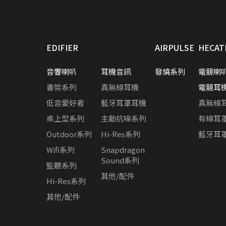
EDIFIER
AIRPULSE
HECAT
將
音響喇叭
耳機音訊
發燒系列
電競喇
書架系列
真無線耳機
電競耳
低音愛好者
藍牙耳罩耳機
真無線
桌上型系列
主動抗噪系列
有線耳
Outdoor系列
Hi-Res系列
藍牙耳
Wifi系列
Snapdragon
Sound系列
監聽系列
其他/配件
Hi-Res系列
其他/配件