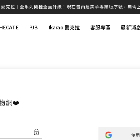
rao 愛克拉｜全系列機種全面升級！現在皆內建美華專業版序號，無需
克拉系列僅在官方平台平台上販售，提醒消費者勿在詐騙網頁上面購
HECATE
PJB
Ikarao 愛克拉
客服專區
最新消
💚 M60 書架喇叭 時尚小巧 三色選擇 還有附支架！！
AIRPULSE Hi-Fi 主動式音箱 國際設計師 Phil Jones 操刀設計
續航高達 94H！W830NB 無線降噪耳罩耳機 零壓感舒適首選
EDIFIER QD35全新上市 打造全新桌面美學❤️
ds Pro 3 旗艦藍牙抗噪耳機ｘ空間音訊ｘANC 主動降噪 -50dB 個
W260NC｜皮革質感Ｘ-45dB 主動降噪Ｘ支援快充
物網❤️
視聽效果新進化 G1500 BAR 迷你聲霸 7.1 環繞音效 身歷其境
蝦皮【EDIFIER 官方旗艦店】 週週好禮現在領🎁！
使用
感動的想法化成獨特的產品 搭載卓越的科技，帶您體驗不凡的聲音