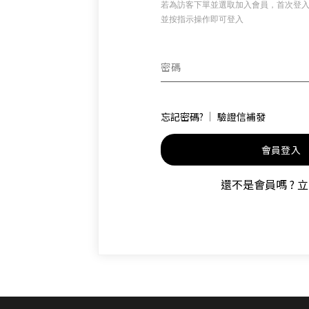
若為訪客下單並選取加入會員，首次登
並按指示操作即可登入
密碼
Ika
愛
忘記密碼?
驗證信補發
會員登入
還不是會員嗎 ?
立
Neobu