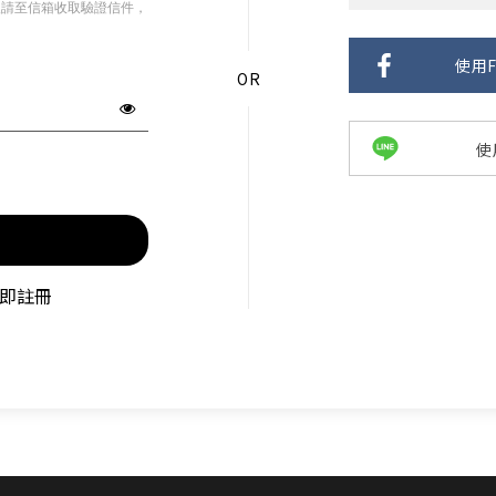
入請至信箱收取驗證信件，
讓好聲音走入生活 ── R33BT 經典木質喇叭｜精準分頻打造層次聲
使用F
Neodots 頂規降噪耳機・入耳即靜・懂音質的都選這副 🚀
rao 愛克拉｜全系列機種全面升級！現在皆內建美華專業版序號，無需
使
克拉系列僅在官方平台平台上販售，提醒消費者勿在詐騙網頁上面購
💚 M60 書架喇叭 時尚小巧 三色選擇 還有附支架！！
AIRPULSE Hi-Fi 主動式音箱 國際設計師 Phil Jones 操刀設計
即註冊
續航高達 94H！W830NB 無線降噪耳罩耳機 零壓感舒適首選
EDIFIER QD35全新上市 打造全新桌面美學❤️
ds Pro 3 旗艦藍牙抗噪耳機ｘ空間音訊ｘANC 主動降噪 -50dB 個
W260NC｜皮革質感Ｘ-45dB 主動降噪Ｘ支援快充